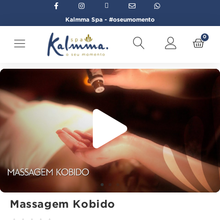
Kalmma Spa - #oseumomento
0
Início
→
Bem-estar Facial
→
Massagem Kobido
Massagem Kobido