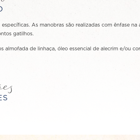
O
 especíﬁcas. As manobras são realizadas com ênfase na á
ntos gatilhos.
os almofada de linhaça, óleo essencial de alecrim e/ou co
ões
ES