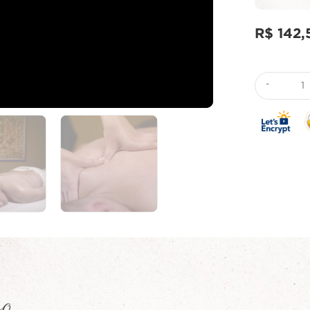
R$
142,
-
ão