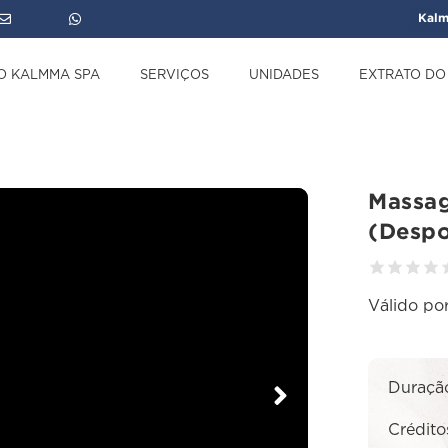
Kalm
O KALMMA SPA
SERVIÇOS
UNIDADES
EXTRATO DO
→
Bem-estar e Relaxamento
→
Massagem Terapêutica (Desportiva) –
Massa
(Despo
Válido por
Duraçã
Crédito