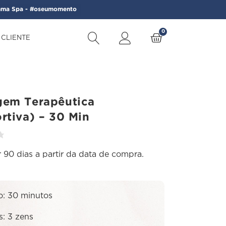
ma Spa - #oseumomento
0
 CLIENTE
 30 Min
gem Terapêutica
rtiva) – 30 Min
 90 dias a partir da data de compra.
o: 30 minutos
s: 3 zens