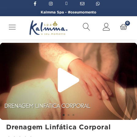
Kalmma Spa - #oseumomento
0
Início
→
Bem-estar Corporal
→
Drenagem Linfática Corporal
Drenagem Linfática Corporal