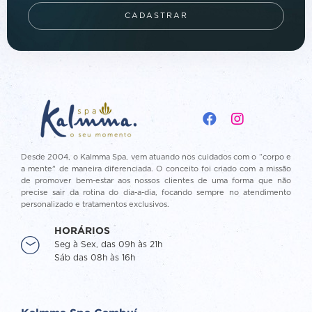
CADASTRAR
Desde 2004, o Kalmma Spa, vem atuando nos cuidados com o “corpo e
a mente” de maneira diferenciada. O conceito foi criado com a missão
de promover bem-estar aos nossos clientes de uma forma que não
precise sair da rotina do dia-a-dia, focando sempre no atendimento
personalizado e tratamentos exclusivos.
HORÁRIOS
Seg à Sex, das 09h às 21h
Sáb das 08h às 16h