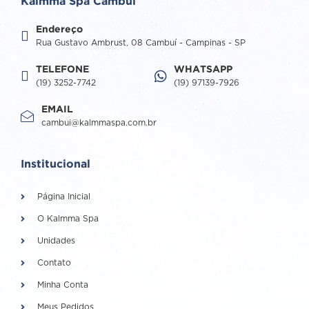
Kalmma Spa Cambuí
Endereço
Rua Gustavo Ambrust, 08 Cambuí - Campinas - SP
TELEFONE
WHATSAPP
(19) 3252-7742
(19) 97139-7926
EMAIL
cambui@kalmmaspa.com.br
Institucional
Página Inicial
O Kalmma Spa
Unidades
Contato
Minha Conta
Meus Pedidos