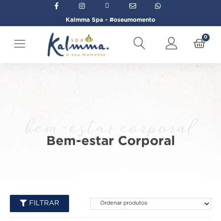
Kalmma Spa - #oseumomento
0
Início
→
Bem-estar Corporal
bem-estar corporal
Bem-estar Corporal
FILTRAR